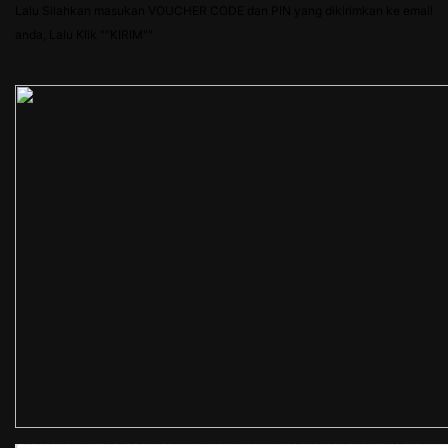
Lalu Silahkan masukan VOUCHER CODE dan PIN yang dikirimkan ke email
anda, Lalu Klik ""KIRIM""