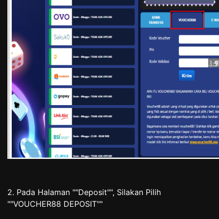
2. Pada Halaman ""Deposit"", Silakan Pilih
""VOUCHER88 DEPOSIT""