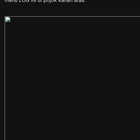
menu LOG IN di pojok kanan atas.