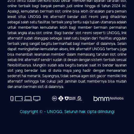
2013 tentu sudah berkontribusi besar memberikan layanan taruhan slot
online terbaik bagi banyak pemain judi online hingga di tahun 2024 ini.
Apalagi, kemudahan bermain slot online bisa lebih dirasakan para pemain
lewat situs UNOGG link alternatif bandar slot resmi yang dihadirkan
sebagai salah satu fasilitas terbaik yang tentu saja tujuan utamanya adalah
untuk memberikan kemudahan lebih bagi member bermain permainan
tebak angka atau slot online. Bagi bandar slot resmi seperti UNOGG, link
alternatif sudah dianggap sebagai salah satu bagian dari fasilitas unggulan
terbaik yang sangat begitu bermanfaat bagi member di dalamnya. Selain
dapat meningkatkan kemudahan akses, link alternatif UNOGG terbaru juga
bisa menambah keamanan member dalam memasang taruhan slot online
sebab link alternatif sendiri sudah di desain dengan sistem terbaik sesuai
fleksibilitasnya. Mungkin sudah ada begitu banyak saat ini bandar layanan
slot yang beredar luas di dunia maya yang hadir dengan menawarkan
sederet hal menarik. Sayangnya, tidak semua agen slot gacor memiliki link
alternatif sehingga tak cukup jadi jaminan buat membernya bisa mudah
dan aman bermain slot di dalamnya.
Copyright © - UNOGG. Seluruh hak cipta dilindungi