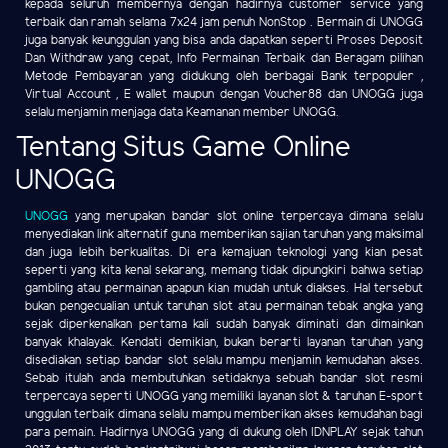
kepada seluruh membernya dengan hadirnya customer service yang
terbaik dan ramah selama 7x24 jam penuh NonStop . Bermain di UNOGG
juga banyak keunggulan yang bisa anda dapatkan seperti Proses Deposit
Dan Withdraw yang cepat, Info Permainan Terbaik dan Beragam pilihan
Metode Pembayaran yang didukung oleh berbagai Bank terpopuler ,
Virtual Account , E wallet maupun dengan Voucher88 dan UNOGG juga
selalu menjamin menjaga data Keamanan member UNOGG.
Tentang Situs Game Online
UNOGG
UNOGG
yang merupakan bandar slot online terpercaya dimana selalu
menyediakan link alternatif guna memberikan sajian taruhan yang maksimal
dan juga lebih berkualitas. Di era kemajuan teknologi yang kian pesat
seperti yang kita kenal sekarang, memang tidak dipungkiri bahwa setiap
gambling atau permainan apapun kian mudah untuk diakses. Hal tersebut
bukan pengecualian untuk taruhan slot atau permainan tebak angka yang
sejak diperkenalkan pertama kali sudah banyak diminati dan dimainkan
banyak khalayak. Kendati demikian, bukan berarti layanan taruhan yang
disediakan setiap bandar slot selalu mampu menjamin kemudahan akses.
Sebab itulah anda membutuhkan setidaknya sebuah bandar slot resmi
terpercaya seperti UNOGG yang memiliki layanan slot & taruhan E-sport
unggulan terbaik dimana selalu mampu memberikan akses kemudahan bagi
para pemain. Hadirnya UNOGG yang di dukung oleh IDNPLAY sejak tahun