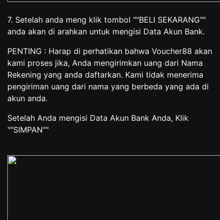
7. Setelah anda meng klik tombol ""BELI SEKARANG""
anda akan di arahkan untuk mengisi Data Akun Bank.
PENTING : Harap di perhatikan bahwa Voucher88 akan
kami proses jika, Anda mengirimkan uang dari Nama
Rekening yang anda daftarkan. Kami tidak menerima
pengiriman uang dari nama yang berbeda yang ada di
akun anda.
Setelah Anda mengisi Data Akun Bank Anda, Klik
""SIMPAN""