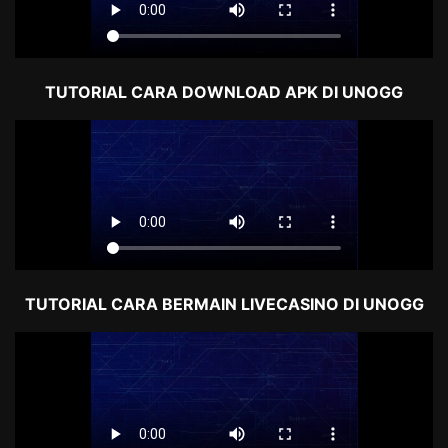
TUTORIAL CARA DOWNLOAD APK DI UNOGG
TUTORIAL CARA BERMAIN LIVECASINO DI UNOGG