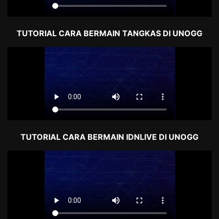
TUTORIAL CARA BERMAIN TANGKAS DI UNOGG
TUTORIAL CARA BERMAIN IDNLIVE DI UNOGG