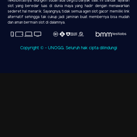
fleksibilitasnya. Mungkin sudah ada begitu banyak saat ini bandar layanan
slot yang beredar luas di dunia maya yang hadir dengan menawarkan
sederet hal menarik. Sayangnya, tidak semua agen slot gacor memiliki link
alternatif sehingga tak cukup jadi jaminan buat membernya bisa mudah
dan aman bermain slot di dalamnya.
Copyright © - UNOGG. Seluruh hak cipta dilindungi