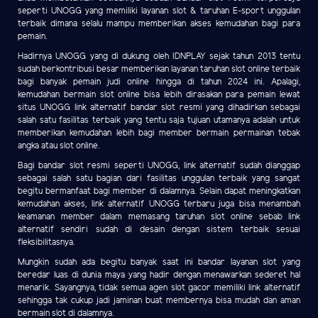
seperti UNOGG yang memiliki layanan slot & taruhan E-sport unggulan
terbaik dimana selalu mampu memberikan akses kemudahan bagi para
pemain.
Hadirnya UNOGG yang di dukung oleh IDNPLAY sejak tahun 2013 tentu
sudah berkontribusi besar memberikan layanan taruhan slot online terbaik
bagi banyak pemain judi online hingga di tahun 2024 ini. Apalagi,
kemudahan bermain slot online bisa lebih dirasakan para pemain lewat
situs UNOGG link alternatif bandar slot resmi yang dihadirkan sebagai
salah satu fasilitas terbaik yang tentu saja tujuan utamanya adalah untuk
memberikan kemudahan lebih bagi member bermain permainan tebak
angka atau slot online.
Bagi bandar slot resmi seperti UNOGG, link alternatif sudah dianggap
sebagai salah satu bagian dari fasilitas unggulan terbaik yang sangat
begitu bermanfaat bagi member di dalamnya. Selain dapat meningkatkan
kemudahan akses, link alternatif UNOGG terbaru juga bisa menambah
keamanan member dalam memasang taruhan slot online sebab link
alternatif sendiri sudah di desain dengan sistem terbaik sesuai
fleksibilitasnya.
Mungkin sudah ada begitu banyak saat ini bandar layanan slot yang
beredar luas di dunia maya yang hadir dengan menawarkan sederet hal
menarik. Sayangnya, tidak semua agen slot gacor memiliki link alternatif
sehingga tak cukup jadi jaminan buat membernya bisa mudah dan aman
bermain slot di dalamnya.