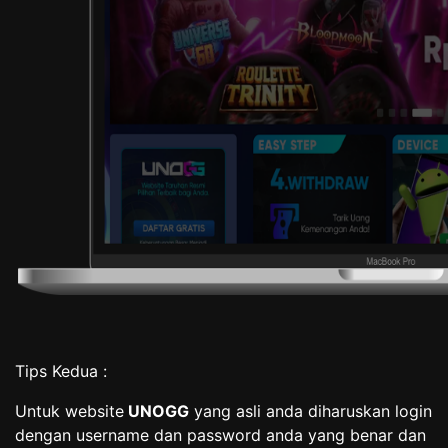
Tips Kedua :
Untuk website
UNOGG
yang asli anda diharuskan login
dengan username dan password anda yang benar dan