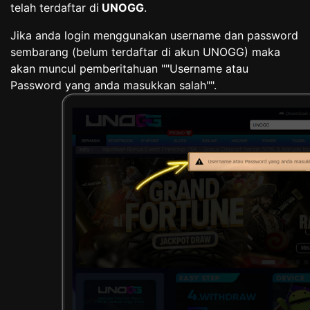
telah terdaftar di
UNOGG
.
Jika anda login menggunakan username dan password
sembarang (belum terdaftar di akun UNOGG) maka
akan muncul pemberitahuan ""Username atau
Password yang anda masukkan salah"".