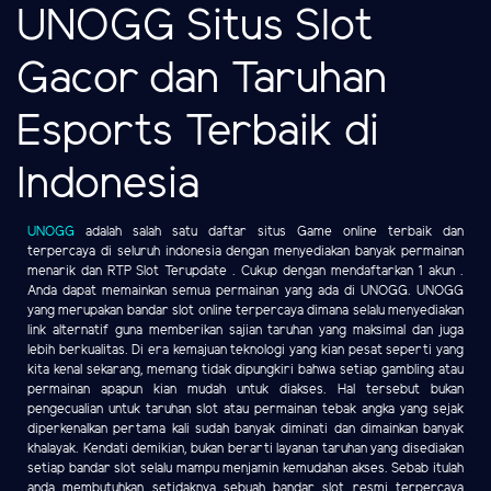
UNOGG Situs Slot
Gacor dan Taruhan
Esports Terbaik di
Indonesia
UNOGG
adalah salah satu daftar situs Game online terbaik dan
terpercaya di seluruh indonesia dengan menyediakan banyak permainan
menarik dan RTP Slot Terupdate . Cukup dengan mendaftarkan 1 akun .
Anda dapat memainkan semua permainan yang ada di UNOGG. UNOGG
yang merupakan bandar slot online terpercaya dimana selalu menyediakan
link alternatif guna memberikan sajian taruhan yang maksimal dan juga
lebih berkualitas. Di era kemajuan teknologi yang kian pesat seperti yang
kita kenal sekarang, memang tidak dipungkiri bahwa setiap gambling atau
permainan apapun kian mudah untuk diakses. Hal tersebut bukan
pengecualian untuk taruhan slot atau permainan tebak angka yang sejak
diperkenalkan pertama kali sudah banyak diminati dan dimainkan banyak
khalayak. Kendati demikian, bukan berarti layanan taruhan yang disediakan
setiap bandar slot selalu mampu menjamin kemudahan akses. Sebab itulah
anda membutuhkan setidaknya sebuah bandar slot resmi terpercaya