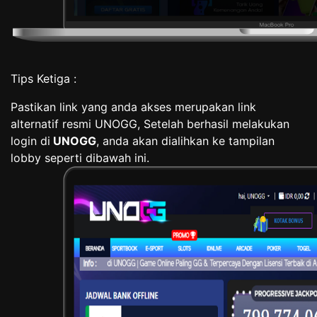
Tips Ketiga :
Pastikan link yang anda akses merupakan link
alternatif resmi UNOGG, Setelah berhasil melakukan
login di
UNOGG
, anda akan dialihkan ke tampilan
lobby seperti dibawah ini.