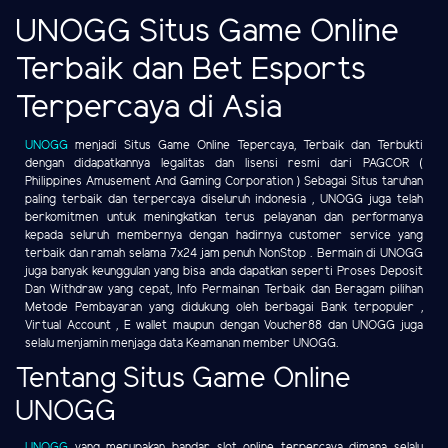
UNOGG Situs Game Online
Terbaik dan Bet Esports
Terpercaya di Asia
UNOGG
menjadi Situs Game Online Tepercaya, Terbaik dan Terbukti
dengan didapatkannya legalitas dan lisensi resmi dari PAGCOR (
Philippines Amusement And Gaming Corporation ) Sebagai Situs taruhan
paling terbaik dan terpercaya diseluruh indonesia , UNOGG juga telah
berkomitmen untuk meningkatkan terus pelayanan dan performanya
kepada seluruh membernya dengan hadirnya customer service yang
terbaik dan ramah selama 7x24 jam penuh NonStop . Bermain di UNOGG
juga banyak keunggulan yang bisa anda dapatkan seperti Proses Deposit
Dan Withdraw yang cepat, Info Permainan Terbaik dan Beragam pilihan
Metode Pembayaran yang didukung oleh berbagai Bank terpopuler ,
Virtual Account , E wallet maupun dengan Voucher88 dan UNOGG juga
selalu menjamin menjaga data Keamanan member UNOGG.
Tentang Situs Game Online
UNOGG
UNOGG
yang merupakan bandar slot online terpercaya dimana selalu